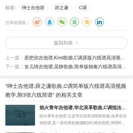
标签:
绅士吉他谱
薛之谦
C调
分享给朋友：
返回列表
上一篇：
若把你吉他谱,Kirst歌曲,C调原版六线谱高清视频教学,附2张六线简谱
下一篇：
女儿情吉他谱,吴静歌曲,简单版独奏六线谱高清视频教学,附1张六线简谱
“绅士吉他谱,薛之谦歌曲,C调简单版六线谱高清视频
教学,附3张六线简谱” 的相关文章
焰火青年吉他谱,华北浪革歌曲,C调指法编
配高清图,4张六线简谱
焰火青年吉他谱,它是华北浪革演唱的歌曲,由革命吉
他制谱,是一首经典歌曲编配的C调吉他谱,演唱时可
夹变调夹4品，原调为E调本谱采用C调，非常好听