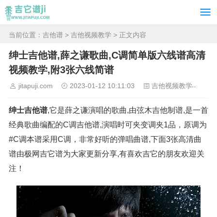
当前位置：
吉他谱
>
吉他视频教学
> 正文内容
绅士吉他谱,薛之谦歌曲,C调简单版六线谱高清
视频教学,附3张六线简谱
jitapuji.com
2023-01-12 10:11:03
吉他视频教学
20
绅士吉他谱
,它是薛之谦演唱的歌曲,由弦木吉他制谱,是一首
经典歌曲编配的C调吉他谱,演唱时可夹变调夹1品，原调为
#C调本谱采用C调，非常好听的弹唱曲谱,下面3张高清曲
谱由极网吉它谱为大家更新分享,有喜欢吉它的朋友欢迎关
注！