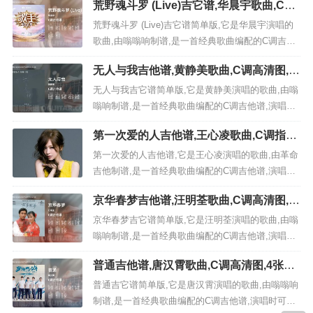
荒野魂斗罗 (Live)吉它谱,华晨宇歌曲,C调
的弹唱曲谱,下面4张高清曲谱由极网吉它谱为大家更
高清图,7张六线简谱
新分享,有喜欢吉它的朋友欢迎关注！ 《焰火青
荒野魂斗罗 (Live)吉它谱简单版,它是华晨宇演唱的
年》：歌曲一句话解析: 以上就是4/4拍的节奏...
歌曲,由嗡嗡响制谱,是一首经典歌曲编配的C调吉他
谱,演唱时可不使用变调夹，演奏时间为5分12秒,原
无人与我吉他谱,黄静美歌曲,C调高清图,3
调为C本谱采用C调，是非常好听的弹唱曲谱,下面7
张六线原版简谱
张高清曲谱由极网吉它谱为大家更新分享,有喜欢吉
无人与我吉它谱简单版,它是黄静美演唱的歌曲,由嗡
它的朋友欢迎收藏！...
嗡响制谱,是一首经典歌曲编配的C调吉他谱,演唱时
可夹第1品（Capo=1），演奏时间为3分6秒,原调为
第一次爱的人吉他谱,王心凌歌曲,C调指法
Db本谱采用C调，是非常好听的弹唱曲谱,下面3张高
六线谱高清视频教学,附3张六线简谱
清曲谱由极网吉它谱为大家更新分享,有喜欢吉它的
第一次爱的人吉他谱,它是王心凌演唱的歌曲,由革命
朋友欢迎收藏！ 《无人与我》...
吉他制谱,是一首经典歌曲编配的C调吉他谱,演唱时
可夹变调夹3品，原调为降E调本谱采用C调，非常
京华春梦吉他谱,汪明荃歌曲,C调高清图,3
好听的弹唱曲谱,下面3张高清曲谱由极网吉它谱为大
张六线原版简谱
家更新分享,有喜欢吉它的朋友欢迎关注！ 视频教程
京华春梦吉它谱简单版,它是汪明荃演唱的歌曲,由嗡
《第一次爱的人》：歌曲一句话解析: 以...
嗡响制谱,是一首经典歌曲编配的C调吉他谱,演唱时
可夹第3品（Capo=3），演奏时间为3分23秒,原调
普通吉他谱,唐汉霄歌曲,C调高清图,4张六
为Eb本谱采用C调，是非常好听的弹唱曲谱,下面3张
线原版简谱
高清曲谱由极网吉它谱为大家更新分享,有喜欢吉它
普通吉它谱简单版,它是唐汉霄演唱的歌曲,由嗡嗡响
的朋友欢迎收藏！ 《京华春梦...
制谱,是一首经典歌曲编配的C调吉他谱,演唱时可降