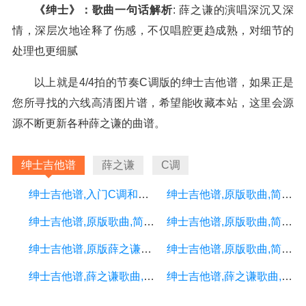
《绅士》：歌曲一句话解析
: 薛之谦的演唱深沉又深
情，深层次地诠释了伤感，不仅唱腔更趋成熟，对细节的
处理也更细腻
以上就是4/4拍的节奏C调版的绅士吉他谱，如果正是
您所寻找的六线高清图片谱，希望能收藏本站，这里会源
源不断更新各种薛之谦的曲谱。
绅士吉他谱
薛之谦
C调
绅士吉他谱,入门C调和弦谱,酷音小伟编配,薛之谦版
绅士吉他谱,原版歌曲,简单C调弹唱教学,六线谱指弹简谱3张图
绅士吉他谱,原版歌曲,简单C调弹唱教学,六线谱指弹简谱2张图
绅士吉他谱,原版歌曲,简单G调弹唱教学,六线谱指弹简谱1张图
绅士吉他谱,原版薛之谦歌曲,简单C调弹唱教学,六线谱指弹简谱图
绅士吉他谱,原版歌曲,简单弹唱谱弹唱教学,六线谱指弹简谱2张图
绅士吉他谱,薛之谦歌曲,C调高清弹唱视频教学,附3张弹指六线简谱
绅士吉他谱,薛之谦歌曲,C调简单版高清图,3张六线简谱