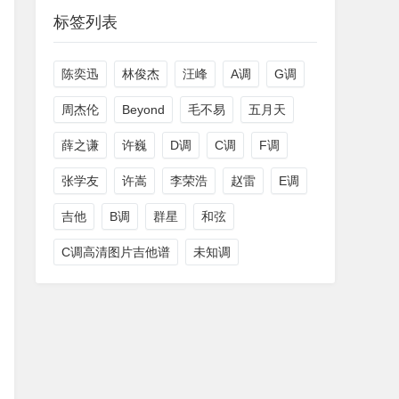
标签列表
陈奕迅
林俊杰
汪峰
A调
G调
周杰伦
Beyond
毛不易
五月天
薛之谦
许巍
D调
C调
F调
张学友
许嵩
李荣浩
赵雷
E调
吉他
B调
群星
和弦
C调高清图片吉他谱
未知调