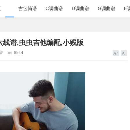
页
吉它简谱
C调曲谱
D调曲谱
G调曲谱
E
六线谱,虫虫吉他编配,小贱版
谱
8944