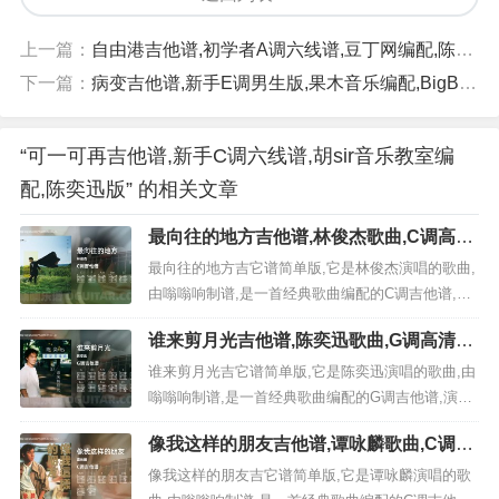
上一篇：
自由港吉他谱,初学者A调六线谱,豆丁网编配,陈晓东版
下一篇：
病变吉他谱,新手E调男生版,果木音乐编配,BigBang版
“可一可再吉他谱,新手C调六线谱,胡sir音乐教室编
配,陈奕迅版” 的相关文章
最向往的地方吉他谱,林俊杰歌曲,C调高清
图,5张六线原版简谱
最向往的地方吉它谱简单版,它是林俊杰演唱的歌曲,
由嗡嗡响制谱,是一首经典歌曲编配的C调吉他谱,演
唱时可夹第2品（Capo=2），演奏时间为3分47秒,
谁来剪月光吉他谱,陈奕迅歌曲,G调高清图,
原调为D本谱采用C调，是非常好听的弹唱曲谱,下面
6张六线原版简谱
5张高清曲谱由极网吉它谱为大家更新分享,有喜欢吉
谁来剪月光吉它谱简单版,它是陈奕迅演唱的歌曲,由
它的朋友欢迎收藏！ 《最...
嗡嗡响制谱,是一首经典歌曲编配的G调吉他谱,演唱
时可夹第1品（Capo=1），演奏时间为3分21秒,原
像我这样的朋友吉他谱,谭咏麟歌曲,C调高
调为Ab本谱采用G调，是非常好听的弹唱曲谱,下面6
清图,4张六线原版简谱
张高清曲谱由极网吉它谱为大家更新分享,有喜欢吉
像我这样的朋友吉它谱简单版,它是谭咏麟演唱的歌