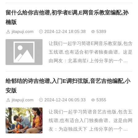
动听的网络转载吉他曲子简谱。《爱情字
典》吉他谱采用了E调的指法，歌手是孙
留什么给你吉他谱,初学者E调,E网音乐教室编配,孙
燕姿。《爱情字典》这首歌曲主要讲述了
楠版
明白得太晚，已经失去了最爱。现在我已
jitapuji.com
2024-12-24 18:05:38
5389
经学会了如何去爱，可是你已经不在，很
让我们一起学习简谱E网音乐教室版,包含
想回到从前...
五线谱,也有适合初学者独奏曲谱。这是
由网友：北墓南笙i 上传分享的一个十分
经典动听的E网音乐教室吉他曲子简谱。
留什么给你吉他谱采用 E调指法_E网音乐
给郁结的诗吉他谱,入门E调扫弦版,音艺吉他编配,小
教室编配_原唱是知名男歌手孙楠，发行
安版
于2001年3月1日。《留什么给你》这首
jitapuji.com
2024-12-24 06:05:33
5355
歌曲描述的是有的人一生中有许多的时
让我们一起学习简谱音艺吉他版,包含五
间...
线谱,也有适合入门独奏曲谱。这是由网
友：为迩独战天下 上传分享的一个十分
经典动听的音艺吉他吉他曲子简谱。《给