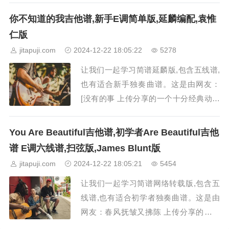
郁结的诗》吉他谱采用了E调的指法，由
你不知道的我吉他谱,新手E调简单版,延麟编配,袁惟
音艺吉他编配而成，歌手是小安。《给郁
仁版
结的诗》这首歌曲主要讲述心中一直无法
jitapuji.com
2024-12-22 18:05:22
5278
放下的爱人，我和你始终成为过去，而我
让我们一起学习简谱延麟版,包含五线谱,
现在已经爱上...
也有适合新手独奏曲谱。这是由网友：
[没有的事 上传分享的一个十分经典动听
的延麟吉他曲子简谱。《你不知道的我》
吉他谱采用了E调的指法，由延麟编配而
You Are Beautiful吉他谱,初学者Are Beautiful吉他
成，歌手是袁惟仁。《你不知道的我》这
谱 E调六线谱,扫弦版,James Blunt版
首歌曲主要讲述了你永远都不会知道，其
jitapuji.com
2024-12-22 18:05:21
5454
实你离开了之后，我还一直爱着你，只是
让我们一起学习简谱网络转载版,包含五
不会和别人...
线谱,也有适合初学者独奏曲谱。这是由
网友：春风抚皱又拂陈 上传分享的一个
十分经典动听的网络转载吉他曲子简谱。