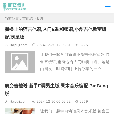
当前位置：
吉他谱
> E调
阁楼上的猫吉他谱,入门E调和弦谱,小磊吉他教室编
配,刘昰版
jitapuji.com
2024-12-30 12:05:31
6225
让我们一起学习简谱小磊吉他教室版,包
含五线谱,也有适合入门独奏曲谱。这是
由网友：时间证明 上传分享的一个十分
经典动听的小磊吉他教室吉他曲子简谱。
《阁楼上的猫》吉他谱采用E调的指法，
病变吉他谱,新手E调男生版,果木音乐编配,BigBang
由小磊吉他教室编配而成，歌手是刘昰。
版
《阁楼上的猫》这首歌曲主要讲述了在外
jitapuji.com
2024-12-30 06:05:32
5369
漂泊的痛苦，把自己比如成了猫，到处的
让我们一起学习简谱果木音乐版,包含五
流浪，就像是...