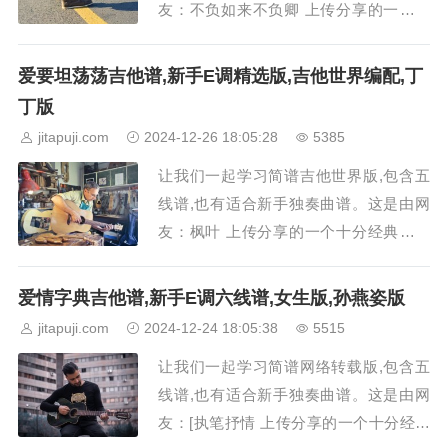
友：不负如来不负卿 上传分享的一个十
分经典动听的smart_II吉他曲子简谱。风
筝吉他谱采用E调指法附前奏，由smart _
爱要坦荡荡吉他谱,新手E调精选版,吉他世界编配,丁
II编配，原唱陈升。《风筝》这一首歌曲
丁版
的歌词意思是，你在哪里我就会在哪里，
jitapuji.com
2024-12-26 18:05:28
5385
每当你抬头的时候就能看...
让我们一起学习简谱吉他世界版,包含五
线谱,也有适合新手独奏曲谱。这是由网
友：枫叶 上传分享的一个十分经典动听
的吉他世界吉他曲子简谱。爱要坦荡荡吉
他谱采用E调指法精选版，由吉他世界编
爱情字典吉他谱,新手E调六线谱,女生版,孙燕姿版
配，原唱丁丁。《爱要坦荡荡》这一首歌
jitapuji.com
2024-12-24 18:05:38
5515
曲的歌词意思是，天色有一点昏暗我们的
让我们一起学习简谱网络转载版,包含五
气氛有一点尴尬，今晚的月光格外的明也
线谱,也有适合新手独奏曲谱。这是由网
不知道是不是...
友：[执笔抒情 上传分享的一个十分经典