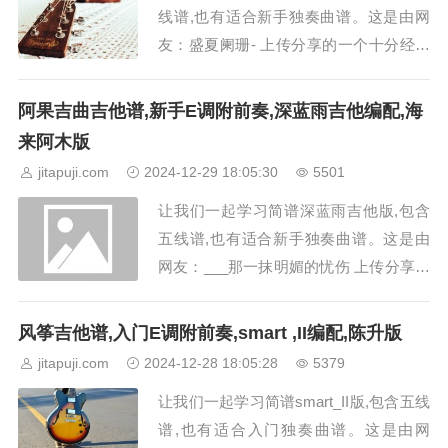
线谱,也有适合新手独奏曲谱。这是由网
友：盛夏阑珊- 上传分享的一个十分经典
动听的果木音乐吉他曲子简谱。《病变》
吉他谱采用了E调的指法，由果木音乐编
阿果吉曲吉他谱,新手E调附前奏,深蓝雨吉他编配,海
配而成，歌手是BigBang。《病变》这首
来阿木版
歌曲主要讲述了对旧爱的眷恋，看着已经
jitapuji.com
2024-12-29 18:05:30
5501
发黄的老照片，上面的你和我笑得如此开
让我们一起学习简谱深蓝雨吉他版,包含
心，...
五线谱,也有适合新手独奏曲谱。这是由
网友：___那一抹明媚的忧伤 上传分享的
一个十分经典动听的深蓝雨吉他吉他曲子
简谱。阿果吉曲吉他谱采用E调指法附前
风筝吉他谱,入门E调附前奏,smart ,II编配,陈升版
奏，由深蓝雨吉他编配，原唱海来阿木。
jitapuji.com
2024-12-28 18:05:28
5379
《阿果吉曲》这一首歌曲的歌词意思是，
让我们一起学习简谱smart_II版,包含五线
你知不知道有一个美丽的女孩叫做阿果吉
谱,也有适合入门独奏曲谱。这是由网
曲，她有...