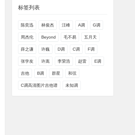
标签列表
陈奕迅
林俊杰
汪峰
A调
G调
周杰伦
Beyond
毛不易
五月天
薛之谦
许巍
D调
C调
F调
张学友
许嵩
李荣浩
赵雷
E调
吉他
B调
群星
和弦
C调高清图片吉他谱
未知调