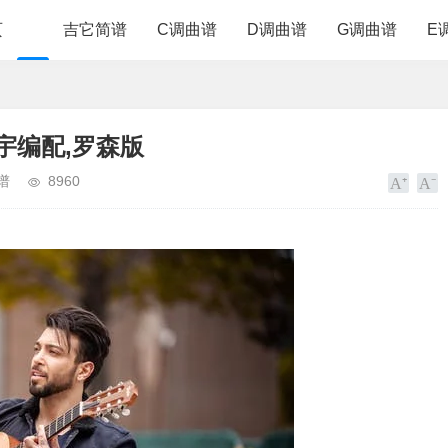
页
吉它简谱
C调曲谱
D调曲谱
G调曲谱
E
宇编配,罗森版
谱
8960