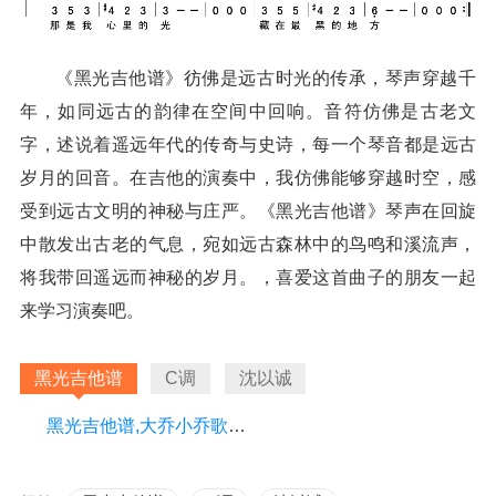
《黑光吉他谱》彷佛是远古时光的传承，琴声穿越千
年，如同远古的韵律在空间中回响。音符仿佛是古老文
字，述说着遥远年代的传奇与史诗，每一个琴音都是远古
岁月的回音。在吉他的演奏中，我仿佛能够穿越时空，感
受到远古文明的神秘与庄严。《黑光吉他谱》琴声在回旋
中散发出古老的气息，宛如远古森林中的鸟鸣和溪流声，
将我带回遥远而神秘的岁月。，喜爱这首曲子的朋友一起
来学习演奏吧。
黑光吉他谱
C调
沈以诚
黑光吉他谱,大乔小乔歌曲,C调指弹简谱,新手弹唱精选版