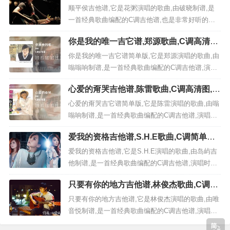
六线简谱
顺平侯吉他谱,它是花粥演唱的歌曲,由破晓制谱,是
一首经典歌曲编配的C调吉他谱,也是非常好听的中
难度的弹唱曲谱,下面极网吉它谱为大家分享,有喜欢
你是我的唯一吉它谱,郑源歌曲,C调高清图,
吉它的朋友欢迎关注！ ...
4张六线简谱
你是我的唯一吉它谱简单版,它是郑源演唱的歌曲,由
嗡嗡响制谱,是一首经典歌曲编配的C调吉他谱,演唱
时可不使用变调夹，演奏时间为4分17秒,原调为C本
心爱的甭哭吉他谱,陈雷歌曲,C调高清图,4
谱采用C调，是非常好听的弹唱曲谱,下面4张高清曲
张六线原版简谱
谱由极网吉它谱为大家更新分享,有喜欢吉它的朋友
心爱的甭哭吉它谱简单版,它是陈雷演唱的歌曲,由嗡
欢迎收藏！ 《你是我的唯一》：歌...
嗡响制谱,是一首经典歌曲编配的C调吉他谱,演唱时
可夹第4品（Capo=4），演奏时间为4分31秒,原调
爱我的资格吉他谱,S.H.E歌曲,C调简单版
为E本谱采用C调，是非常好听的弹唱曲谱,下面4张
和弦谱高清视频教学,附2张六线简谱
高清曲谱由极网吉它谱为大家更新分享,有喜欢吉它
爱我的资格吉他谱,它是S.H.E演唱的歌曲,由岛屿吉
的朋友欢迎收藏！ 《心爱的甭...
他制谱,是一首经典歌曲编配的C调吉他谱,演唱时可
夹变调夹3品，原调为降E调本谱采用C调，非常好
只要有你的地方吉他谱,林俊杰歌曲,C调简
听的弹唱曲谱,下面2张高清曲谱由极网吉它谱为大家
单版高清视频教学,附4张六线简谱
更新分享,有喜欢吉它的朋友欢迎关注！ 视频教程
只要有你的地方吉他谱,它是林俊杰演唱的歌曲,由唯
《爱我的资格》：歌曲一句话解析: 这是一首流...
音悦制谱,是一首经典歌曲编配的C调吉他谱,演唱时
可，原调为C调本谱采用C调，非常好听的弹唱曲谱,