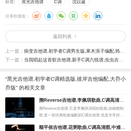
标签:
黑光吉他谱
C调
沈以诚
分享给朋友：
返回列表
上一篇：
病变吉他谱,初学者C调男生版,果木浪子编配,韩子曦版
下一篇：
当我唱起这首歌吉他谱,新手C调六线谱,虫虫吉他编配,小贱版
“黑光吉他谱,初学者C调精选版,彼岸吉他编配,大乔小
乔版” 的相关文章
溯Reverse吉他谱,李佩琪歌曲,C调高清图,
低难度六线简谱
溯Reverse吉他谱,它是李佩琪演唱的歌曲,由破晓制
谱,是一首经典歌曲编配的C调吉他谱,也是非常好听
的低难度的弹唱曲谱,下面极网吉它谱为大家分享,有
顺平侯吉他谱,花粥歌曲,C调高清图,中难度
喜欢吉它的朋友欢迎关注！ ...