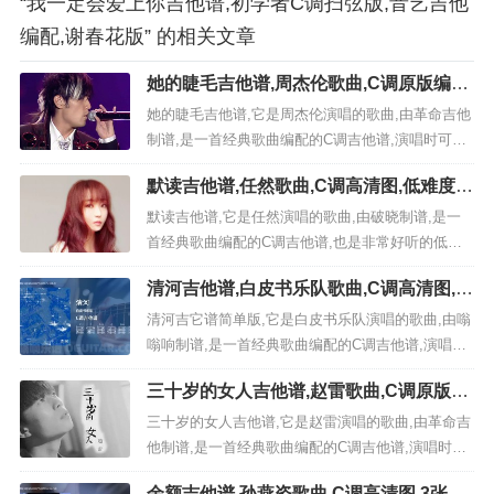
“我一定会爱上你吉他谱,初学者C调扫弦版,音艺吉他
编配,谢春花版” 的相关文章
她的睫毛吉他谱,周杰伦歌曲,C调原版编配
高清图,3张六线简谱
她的睫毛吉他谱,它是周杰伦演唱的歌曲,由革命吉他
制谱,是一首经典歌曲编配的C调吉他谱,演唱时可，
原调为C调本谱采用C调，非常好听的弹唱曲谱,下面
默读吉他谱,任然歌曲,C调高清图,低难度六
3张高清曲谱由极网吉它谱为大家更新分享,有喜欢吉
线简谱
它的朋友欢迎关注！ 《她的睫毛》：歌曲一句话解
默读吉他谱,它是任然演唱的歌曲,由破晓制谱,是一
析: 以上就是2/4拍的节奏C调版的她的睫毛...
首经典歌曲编配的C调吉他谱,也是非常好听的低难
度的弹唱曲谱,下面极网吉它谱为大家分享,有喜欢吉
清河吉他谱,白皮书乐队歌曲,C调高清图,4
它的朋友欢迎关注！ ...
张六线原版简谱
清河吉它谱简单版,它是白皮书乐队演唱的歌曲,由嗡
嗡响制谱,是一首经典歌曲编配的C调吉他谱,演唱时
可不使用变调夹，演奏时间为5分0秒,原调为C本谱
三十岁的女人吉他谱,赵雷歌曲,C调原版六
采用C调，是非常好听的弹唱曲谱,下面4张高清曲谱
线谱高清视频教学,附3张六线简谱
由极网吉它谱为大家更新分享,有喜欢吉它的朋友欢
三十岁的女人吉他谱,它是赵雷演唱的歌曲,由革命吉
迎收藏！ 《清河》：歌曲相关信息...
他制谱,是一首经典歌曲编配的C调吉他谱,演唱时可
夹变调夹3品，原调为降E调本谱采用C调，非常好
余额吉他谱,孙燕姿歌曲,C调高清图,3张六