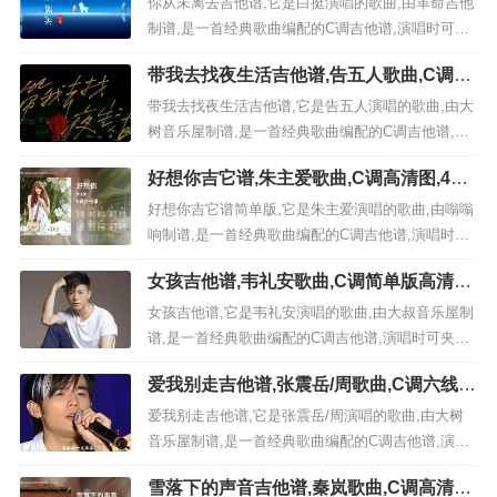
你从未离去吉他谱,它是白挺演唱的歌曲,由革命吉他
制谱,是一首经典歌曲编配的C调吉他谱,演唱时可，
原调为C调本谱采用C调，非常好听的弹唱曲谱,下面
带我去找夜生活吉他谱,告五人歌曲,C调六
2张高清曲谱由极网吉它谱为大家更新分享,有喜欢吉
线谱/和弦谱高清视频教学,附5张六线简谱
它的朋友欢迎关注！ 视频教程 《你从未离去》：歌
带我去找夜生活吉他谱,它是告五人演唱的歌曲,由大
曲一句话解析: 以上就是4/4拍的节奏C...
树音乐屋制谱,是一首经典歌曲编配的C调吉他谱,演
唱时可夹变调夹1品，原调为#C调本谱采用C调，非
好想你吉它谱,朱主爱歌曲,C调高清图,4张
常好听的弹唱曲谱,下面5张高清曲谱由极网吉它谱为
六线简谱
大家更新分享,有喜欢吉它的朋友欢迎关注！ 视频教
好想你吉它谱简单版,它是朱主爱演唱的歌曲,由嗡嗡
程 《带我去找夜生活》：歌曲一句话解析:...
响制谱,是一首经典歌曲编配的C调吉他谱,演唱时可
夹第5品（Capo=5），演奏时间为2分32秒,原调为F
女孩吉他谱,韦礼安歌曲,C调简单版高清视
本谱采用C调，是非常好听的弹唱曲谱,下面4张高清
频教学,附1张六线简谱
曲谱由极网吉它谱为大家更新分享,有喜欢吉它的朋
女孩吉他谱,它是韦礼安演唱的歌曲,由大叔音乐屋制
友欢迎收藏！ 《好想你》：...
谱,是一首经典歌曲编配的C调吉他谱,演唱时可夹变
调夹2品，原调为D调本谱采用C调，非常好听的弹
爱我别走吉他谱,张震岳/周歌曲,C调六线
唱曲谱,下面1张高清曲谱由极网吉它谱为大家更新分
谱/和弦谱高清视频教学,附5张六线简谱
享,有喜欢吉它的朋友欢迎关注！ 视频教程 《女
爱我别走吉他谱,它是张震岳/周演唱的歌曲,由大树
孩》：歌曲一句话解析: 这是一首忠于又超越韦礼安
音乐屋制谱,是一首经典歌曲编配的C调吉他谱,演唱
的歌...
时可，原调为C调本谱采用C调，非常好听的弹唱曲
雪落下的声音吉他谱,秦岚歌曲,C调高清图,
谱,下面5张高清曲谱由极网吉它谱为大家更新分享,