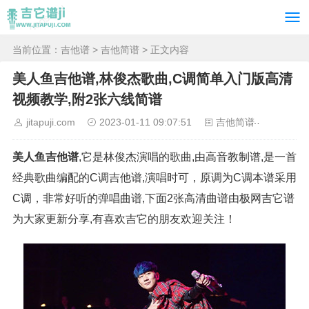
当前位置：
吉他谱
>
吉他简谱
> 正文内容
美人鱼吉他谱,林俊杰歌曲,C调简单入门版高清
视频教学,附2张六线简谱
jitapuji.com
2023-01-11 09:07:51
吉他简谱
2763
美人鱼吉他谱
,它是林俊杰演唱的歌曲,由高音教制谱,是一首
经典歌曲编配的C调吉他谱,演唱时可，原调为C调本谱采用
C调，非常好听的弹唱曲谱,下面2张高清曲谱由极网吉它谱
为大家更新分享,有喜欢吉它的朋友欢迎关注！