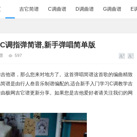
页
吉它简谱
C调曲谱
D调曲谱
G调曲谱
E
,C调指弹简谱,新手弹唱简单版
谱
597
的吉他谱，那么您来对地方了。这首弹唱简谱这首歌的编曲精致
简谱是由行人叁音乐制谱编配的,适合新手入门学习C调教学吉
谱由极网吉它谱更新分享。如果您是吉他爱好者请关注我们的网