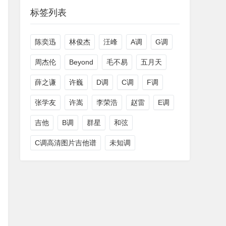
标签列表
陈奕迅
林俊杰
汪峰
A调
G调
周杰伦
Beyond
毛不易
五月天
薛之谦
许巍
D调
C调
F调
张学友
许嵩
李荣浩
赵雷
E调
吉他
B调
群星
和弦
C调高清图片吉他谱
未知调