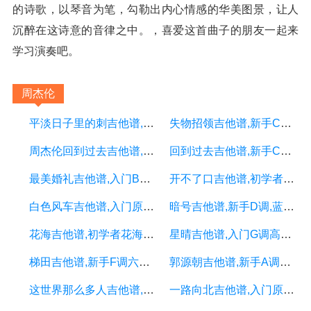
的诗歌，以琴音为笔，勾勒出内心情感的华美图景，让人
沉醉在这诗意的音律之中。，喜爱这首曲子的朋友一起来
学习演奏吧。
周杰伦
平淡日子里的刺吉他谱,新手G调简单版,简单吉他编配,宋冬野版
失物招领吉他谱,新手C调简单版,小叶歌吉他编配,徐秉龙版
周杰伦回到过去吉他谱,新手周杰伦吉他谱C调指法,小鹿吉他版
回到过去吉他谱,新手C调附演示,捷诚吉他教室编配,周杰伦版
最美婚礼吉他谱,入门B调男生版,吴先生编配,白小白版
开不了口吉他谱,初学者A调精选版,玩易吉他编配,周杰伦版
白色风车吉他谱,入门原调六线谱,凡凡吉他教室编配,周杰伦版
暗号吉他谱,新手D调,蓝莓吉他编配版本,不夹变调夹,周杰伦版
花海吉他谱,初学者花海吉他谱G调指法（小鹿吉他）周杰伦版
星晴吉他谱,入门G调高清版,无限延音编配,周杰伦版
梯田吉他谱,新手F调六线谱,音乐之家编配,周杰伦版
郭源朝吉他谱,新手A调高清版,音艺吉他编配,宋冬野版
这世界那么多人吉他谱,入门吉他谱-莫文蔚（小鹿吉他）版
一路向北吉他谱,入门原调六线谱,凡凡吉他教室编配,周杰伦版