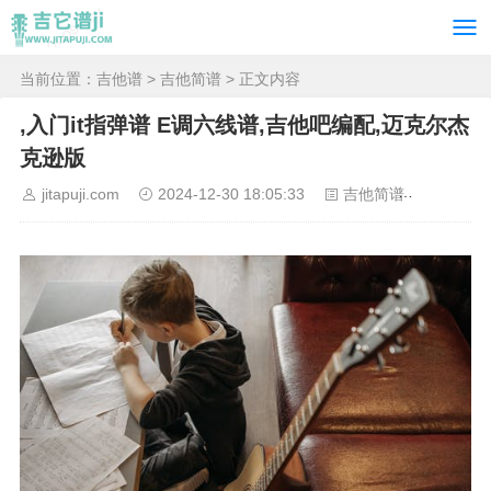
当前位置：
吉他谱
>
吉他简谱
> 正文内容
,入门it指弹谱 E调六线谱,吉他吧编配,迈克尔杰
克逊版
jitapuji.com
2024-12-30 18:05:33
吉他简谱
5630