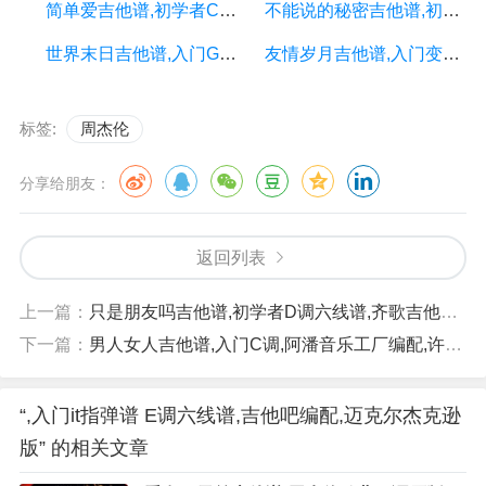
简单爱吉他谱,初学者C调原版,西二吉他编配,周杰伦版
不能说的秘密吉他谱,初学者原调六线谱,凡凡吉他教室编配,周杰伦版
世界末日吉他谱,入门G调精选版,17吉他编配,周杰伦版
友情岁月吉他谱,入门变调夹夹一品,简单吉他编配,郑伊健版
标签:
周杰伦
分享给朋友：
返回列表
上一篇：
只是朋友吗吉他谱,初学者D调六线谱,齐歌吉他编配,林安版
下一篇：
男人女人吉他谱,入门C调,阿潘音乐工厂编配,许茹芸版
“,入门it指弹谱 E调六线谱,吉他吧编配,迈克尔杰克逊
版” 的相关文章