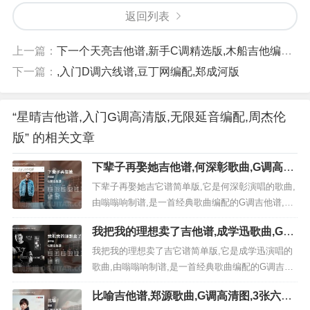
返回列表
上一篇：
下一个天亮吉他谱,新手C调精选版,木船吉他编配,郭静版
下一篇：
,入门D调六线谱,豆丁网编配,郑成河版
“星晴吉他谱,入门G调高清版,无限延音编配,周杰伦
版” 的相关文章
下辈子再娶她吉他谱,何深彰歌曲,G调高清
图,3张六线原版简谱
下辈子再娶她吉它谱简单版,它是何深彰演唱的歌曲,
由嗡嗡响制谱,是一首经典歌曲编配的G调吉他谱,演
唱时可降半调，演奏时间为3分26秒,原调为F#本谱
我把我的理想卖了吉他谱,成学迅歌曲,G调
采用G调，是非常好听的弹唱曲谱,下面3张高清曲谱
高清图,4张六线原版简谱
由极网吉它谱为大家更新分享,有喜欢吉它的朋友欢
我把我的理想卖了吉它谱简单版,它是成学迅演唱的
迎收藏！ 《下辈子再娶她》：...
歌曲,由嗡嗡响制谱,是一首经典歌曲编配的G调吉他
谱,演唱时可不使用变调夹，演奏时间为4分44秒,原
比喻吉他谱,郑源歌曲,G调高清图,3张六线
调为G本谱采用G调，是非常好听的弹唱曲谱,下面4