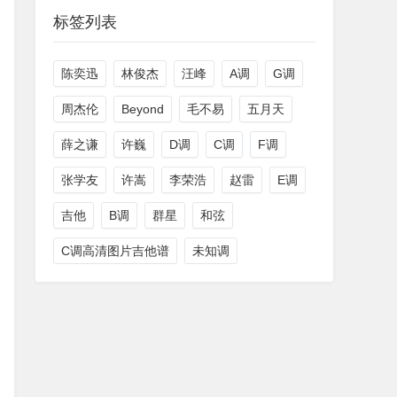
标签列表
陈奕迅
林俊杰
汪峰
A调
G调
周杰伦
Beyond
毛不易
五月天
薛之谦
许巍
D调
C调
F调
张学友
许嵩
李荣浩
赵雷
E调
吉他
B调
群星
和弦
C调高清图片吉他谱
未知调