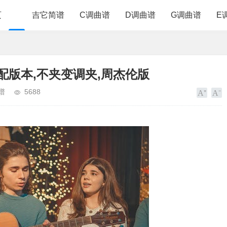
页
吉它简谱
C调曲谱
D调曲谱
G调曲谱
E
配版本,不夹变调夹,周杰伦版
谱
5688