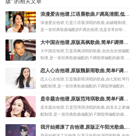
版” 的相关文章
浪漫爱吉他谱,江语晨歌曲,F调高清图,低难
度六线简谱
浪漫爱吉他谱,它是江语晨演唱的歌曲,由破晓制谱,
是一首经典歌曲编配的F调吉他谱,也是非常好听的
低难度的弹唱曲谱,下面极网吉它谱为大家分享,有喜
大中国吉他谱,原版高枫歌曲,简单F调弹唱
欢吉它的朋友欢迎关注！ &nb...
教学,虫虫吉他版六线指弹简谱图
大中国吉他谱,它是高枫演唱的歌曲,由虫虫吉他编配
制谱,是一首经典歌曲编配的 F调指弹编配的曲谱, 歌
曲选自（天那边的爱）专辑非常好听的弹唱曲谱,下
恋人心吉他谱,原版魏新雨歌曲,简单F调弹
面3张 高清曲谱由吉它谱网为大家更新分享,有喜欢
唱教学,七彩虹琴行版六线指弹简谱图
吉它的朋友欢迎关注！ 视频教程 免登录,完全免费
恋人心吉他谱,它是魏新雨演唱的歌曲,由七彩虹琴行
六线曲谱,点击图片直接可直接另存下载...
编配制谱,是一首经典歌曲编配的 F调指弹编配的曲
谱, 歌曲选自（恋人心）专辑非常好听的弹唱曲谱,
是非题吉他谱,原版范玮琪歌曲,简单F调弹
下面2张高清曲谱由吉它谱网为大家更新分享,有喜欢
唱教学,音乐之家版六线指弹简谱图
吉它的朋友欢迎关注！ 视频教程 免登录,完全免费
是非题吉他谱,它是范玮琪演唱的歌曲,由音乐之家编
六线曲谱,点击图片直接可直接另存下载 《恋...
配制谱,是一首经典歌曲编配的 F调指弹编配的曲谱,
歌曲选自（哲学家）专辑非常好听的弹唱曲谱,下面3
我开始摇滚了吉他谱,原版正午阳光歌曲,简
张 高清曲谱由吉它谱网为大家更新分享,有喜欢吉它
单F调弹唱教学,虫虫吉他版六线指弹简谱
的朋友欢迎关注！ 视频教程 免登录,完全免费六线
我开始摇滚了吉他谱,它是正午阳光演唱的歌曲,由虫