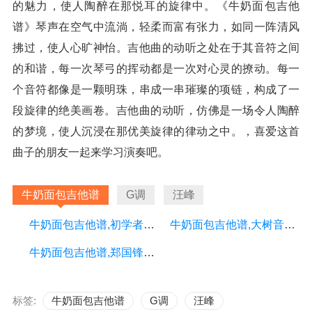
的魅力，使人陶醉在那悦耳的旋律中。《牛奶面包吉他
谱》琴声在空气中流淌，轻柔而富有张力，如同一阵清风
拂过，使人心旷神怡。吉他曲的动听之处在于其音符之间
的和谐，每一次琴弓的挥动都是一次对心灵的撩动。每一
个音符都像是一颗明珠，串成一串璀璨的项链，构成了一
段旋律的绝美画卷。吉他曲的动听，仿佛是一场令人陶醉
的梦境，使人沉浸在那优美旋律的律动之中。，喜爱这首
曲子的朋友一起来学习演奏吧。
牛奶面包吉他谱
G调
汪峰
牛奶面包吉他谱,初学者G调简单版,大树音乐屋编配,杨紫版
牛奶面包吉他谱,大树音乐屋编配歌曲,G调指弹简谱,新手弹唱简单版
牛奶面包吉他谱,郑国锋歌曲,简单指弹教学简谱,大树乐器六线谱图片
标签:
牛奶面包吉他谱
G调
汪峰