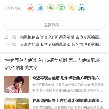
分享给朋友：
返回列表
上一篇：
抱歉抱歉吉他谱,入门C调高清版,吉他专家编配,陈粒版
下一篇：
长岛吉他谱,初学者G调高清版,音艺吉他专家编配,花粥版
“牛奶面包吉他谱,入门G调简单版,西二吉他编配,杨
紫版” 的相关文章
奇迹再现吉他谱,毛华锋歌曲,G调弹唱六线
谱高清视频教学,附2张六线简谱
奇迹再现吉他谱,它是毛华锋演唱的歌曲,由无限延音
制谱,是一首经典歌曲编配的G调吉他谱,演唱时可夹
变调夹2品，原调为A调本谱采用G调，非常好听的
在希望的田野上吉他谱,朴树歌曲,G调高清
弹唱曲谱,下面2张高清曲谱由极网吉它谱为大家更新
图,5张六线原版简谱
分享,有喜欢吉它的朋友欢迎关注！ 视频教程 《奇
在希望的田野上吉它谱简单版,它是朴树演唱的歌曲,