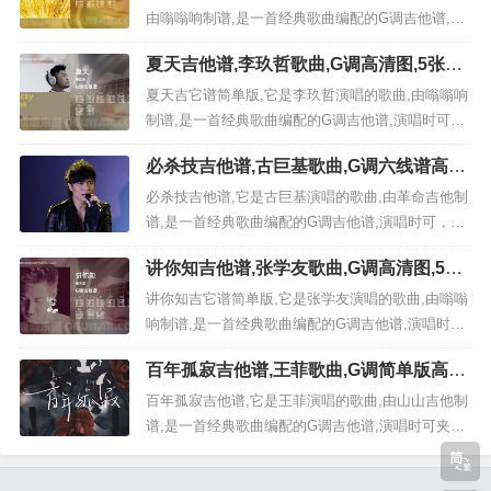
迹再现》：歌曲一句话解析: 这首歌是《迪迦奥特
由嗡嗡响制谱,是一首经典歌曲编配的G调吉他谱,演
曼...
唱时可不使用变调夹，演奏时间为3分18秒,原调为G
夏天吉他谱,李玖哲歌曲,G调高清图,5张六
本谱采用G调，是非常好听的弹唱曲谱,下面5张高清
线原版简谱
曲谱由极网吉它谱为大家更新分享,有喜欢吉它的朋
夏天吉它谱简单版,它是李玖哲演唱的歌曲,由嗡嗡响
友欢迎收藏！ 《在希望的田野上...
制谱,是一首经典歌曲编配的G调吉他谱,演唱时可夹
第1品（Capo=1），演奏时间为3分40秒,原调为Ab
必杀技吉他谱,古巨基歌曲,G调六线谱高清
本谱采用G调，是非常好听的弹唱曲谱,下面5张高清
视频教学,附3张六线简谱
曲谱由极网吉它谱为大家更新分享,有喜欢吉它的朋
必杀技吉他谱,它是古巨基演唱的歌曲,由革命吉他制
友欢迎收藏！ 《夏天》：...
谱,是一首经典歌曲编配的G调吉他谱,演唱时可，原
调为G调本谱采用G调，非常好听的弹唱曲谱,下面3
讲你知吉他谱,张学友歌曲,G调高清图,5张
张高清曲谱由极网吉它谱为大家更新分享,有喜欢吉
六线原版简谱
它的朋友欢迎关注！ 视频教程 《必杀技》：歌曲一
讲你知吉它谱简单版,它是张学友演唱的歌曲,由嗡嗡
句话解析: 这首歌是古巨基一首很经典的代表作，...
响制谱,是一首经典歌曲编配的G调吉他谱,演唱时可
夹第2品（Capo=2），演奏时间为3分39秒,原调为A
百年孤寂吉他谱,王菲歌曲,G调简单版高清
本谱采用G调，是非常好听的弹唱曲谱,下面5张高清
视频教学,附2张六线简谱
曲谱由极网吉它谱为大家更新分享,有喜欢吉它的朋
百年孤寂吉他谱,它是王菲演唱的歌曲,由山山吉他制
友欢迎收藏！ 《讲你知》...
谱,是一首经典歌曲编配的G调吉他谱,演唱时可夹变
调夹5品，原调为C调本谱采用G调，非常好听的弹
唱曲谱,下面2张高清曲谱由极网吉它谱为大家更新分