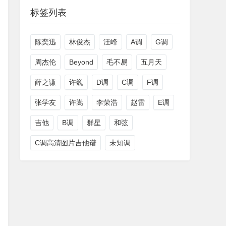
标签列表
陈奕迅
林俊杰
汪峰
A调
G调
周杰伦
Beyond
毛不易
五月天
薛之谦
许巍
D调
C调
F调
张学友
许嵩
李荣浩
赵雷
E调
吉他
B调
群星
和弦
C调高清图片吉他谱
未知调