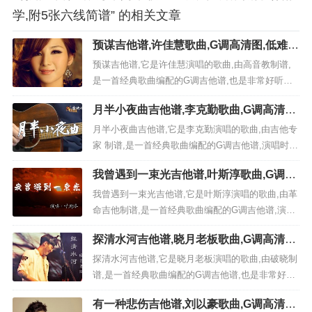
学,附5张六线简谱” 的相关文章
预谋吉他谱,许佳慧歌曲,G调高清图,低难度
六线简谱
预谋吉他谱,它是许佳慧演唱的歌曲,由高音教制谱,
是一首经典歌曲编配的G调吉他谱,也是非常好听的
低难度的弹唱曲谱,下面极网吉它谱为大家分享,有喜
月半小夜曲吉他谱,李克勤歌曲,G调高清图,
欢吉它的朋友欢迎关注！ &nb...
吉他专家 六线简谱
月半小夜曲吉他谱,它是李克勤演唱的歌曲,由吉他专
家 制谱,是一首经典歌曲编配的G调吉他谱,演唱时可
夹第三品，原调为降B调本谱采用G调，非常好听的
我曾遇到一束光吉他谱,叶斯淳歌曲,G调六
弹唱曲谱,下面三张高清曲谱由极网吉它谱为大家更
线谱高清视频教学,附3张六线简谱
新分享,有喜欢吉它的朋友欢迎关注！...
我曾遇到一束光吉他谱,它是叶斯淳演唱的歌曲,由革
命吉他制谱,是一首经典歌曲编配的G调吉他谱,演唱
时可夹变调夹1品，原调为降A调本谱采用G调，非
探清水河吉他谱,晓月老板歌曲,G调高清图,
常好听的弹唱曲谱,下面3张高清曲谱由极网吉它谱为
中难度六线简谱
大家更新分享,有喜欢吉它的朋友欢迎关注！ 视频教
探清水河吉他谱,它是晓月老板演唱的歌曲,由破晓制
程 《我曾遇到一束光》：歌曲一句话解析:...
谱,是一首经典歌曲编配的G调吉他谱,也是非常好听
的中难度的弹唱曲谱,下面极网吉它谱为大家分享,有
有一种悲伤吉他谱,刘以豪歌曲,G调高清图,
喜欢吉它的朋友欢迎关注！ &...