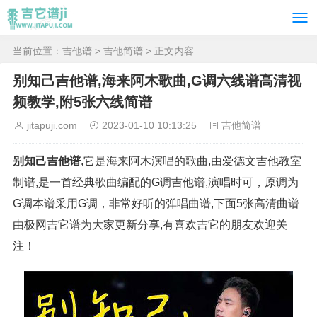
当前位置：
吉他谱
>
吉他简谱
> 正文内容
别知己吉他谱,海来阿木歌曲,G调六线谱高清视
频教学,附5张六线简谱
jitapuji.com
2023-01-10 10:13:25
吉他简谱
2158
别知己吉他谱
,它是海来阿木演唱的歌曲,由爱德文吉他教室
制谱,是一首经典歌曲编配的G调吉他谱,演唱时可，原调为
G调本谱采用G调，非常好听的弹唱曲谱,下面5张高清曲谱
由极网吉它谱为大家更新分享,有喜欢吉它的朋友欢迎关
注！