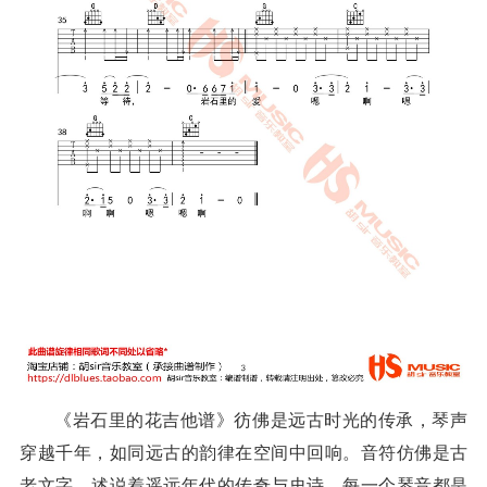
《岩石里的花吉他谱》彷佛是远古时光的传承，琴声
穿越千年，如同远古的韵律在空间中回响。音符仿佛是古
老文字，述说着遥远年代的传奇与史诗，每一个琴音都是