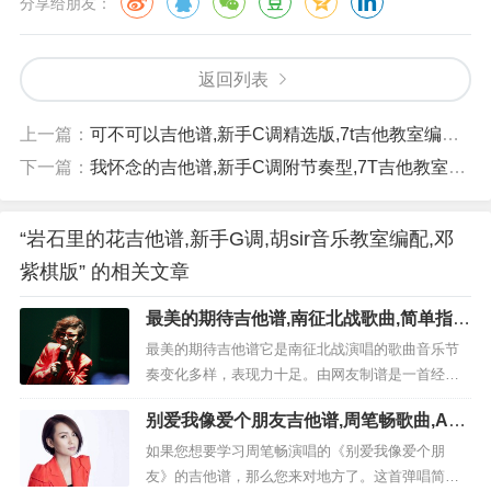
分享给朋友：
返回列表
上一篇：
可不可以吉他谱,新手C调精选版,7t吉他教室编配,张紫豪版
下一篇：
我怀念的吉他谱,新手C调附节奏型,7T吉他教室编配,孙燕姿版
“岩石里的花吉他谱,新手G调,胡sir音乐教室编配,邓
紫棋版” 的相关文章
最美的期待吉他谱,南征北战歌曲,简单指弹
教学简谱,网友六线谱图片
最美的期待吉他谱它是南征北战演唱的歌曲音乐节
奏变化多样，表现力十足。由网友制谱是一首经典
歌曲编配的吉他谱,变调夹夹：2品，本谱采用周笔畅
别爱我像爱个朋友吉他谱,周笔畅歌曲,A调
非常好听的弹唱曲谱,下面完整版高清曲谱由吉他谱
指弹简谱,新手弹唱附前奏
大全为大家更新分享,有喜欢吉它的朋友欢迎关注！
如果您想要学习周笔畅演唱的《别爱我像爱个朋
最美的期待这首...
友》的吉他谱，那么您来对地方了。这首弹唱简谱