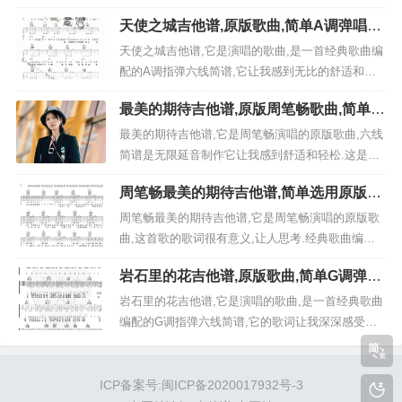
歌曲的旋律抒情优美，令人流连忘返。这个完整版
天使之城吉他谱,原版歌曲,简单A调弹唱教
弹唱简谱是由阿潘音乐工场制谱编配的,适合新手入
学,六线谱指弹简谱5张图
门学习A调教学吉他谱。这是一首非常好听的歌曲，
天使之城吉他谱,它是演唱的歌曲,是一首经典歌曲编
下面高清图片谱由极网吉它谱更新分享。如果您是
配的A调指弹六线简谱,它让我感到无比的舒适和愉
吉他爱好者请关注我们的网站！...
悦。是非常好听又简单的吉他弹唱曲谱,下面5张高清
最美的期待吉他谱,原版周笔畅歌曲,简单C
完整版图片谱由曲谱网为大家更新分享,有喜欢吉它
调指弹曲谱,高清六线乐谱
的朋友欢迎关注！ 免登录,完全免费六线曲谱,点击
最美的期待吉他谱,它是周笔畅演唱的原版歌曲,六线
图片直接可直接另存下载 简谱介绍:...
简谱是无限延音制作它让我感到舒适和轻松.这是一
首经典歌曲编配的C调指弹吉他谱子,也是非常好听
周笔畅最美的期待吉他谱,简单选用原版指
又简单的中难度的入门弹唱曲谱,下面极网吉它谱为
弹曲谱,周笔畅高清六线乐谱
大家分享高清图片谱,有喜欢吉它的朋友欢迎关注！
周笔畅最美的期待吉他谱,它是周笔畅演唱的原版歌
曲谱解析 《《最美的期待》吉他谱_周笔畅_C调简
曲,这首歌的歌词很有意义,让人思考.经典歌曲编配
单版弹唱谱...
的选用指弹简单版吉他谱子，六线简谱是网友制作,
岩石里的花吉他谱,原版歌曲,简单G调弹唱
是非常好听的入门弹唱曲谱,下面为大家分享高清勉
教学,六线谱指弹简谱4张图
之：今天让我媳妇生气了，理我的时候问她在干
岩石里的花吉他谱,它是演唱的歌曲,是一首经典歌曲
嘛，她说在听音乐。就是这首歌，她已经循环两天
编配的G调指弹六线简谱,它的歌词让我深深感受到
了很好听，希望我们可以永远在...
了情感的力量。是非常好听又简单的吉他弹唱曲谱,
下面4张高清完整版图片谱由曲谱网为大家更新分享,
有喜欢吉它的朋友欢迎关注！ 免登录,完全免费六线
ICP备案号:闽ICP备2020017932号-3