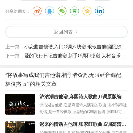
分享给朋友：
返回列表
上一篇：
小恋曲吉他谱,入门G调六线谱,琅琅吉他编配,徐良版
下一篇：
爱的飞行日记吉他谱,新手G调和弦谱,大树音乐屋编配,周杰伦版
“将故事写成我们吉他谱,初学者G调,无限延音编配,
林俊杰版” 的相关文章
泸沽湖吉他谱,麻园诗人歌曲,G调原版编配
高清图,3张六线简谱
泸沽湖吉他谱,它是麻园诗人演唱的歌曲,由小琪琴社
制谱,是一首经典歌曲编配的G调吉他谱,演唱时可夹
变调夹4品，原调为B调本谱采用G调，非常好听的
迟来的情话吉他谱,张家旺歌曲,G调高清图,
弹唱曲谱,下面3张高清曲谱由极网吉它谱为大家更新
革命吉他 六线简谱
分享,有喜欢吉它的朋友欢迎关注！ 《泸沽湖》：歌
迟来的情话吉他谱,它是张家旺演唱的歌曲,由革命吉