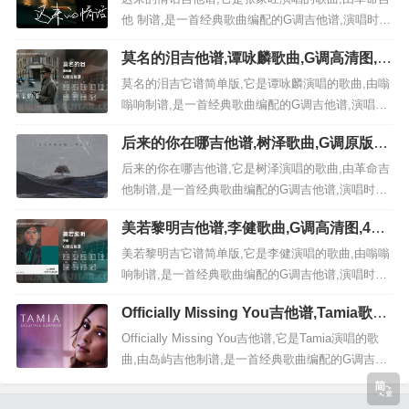
曲一句话解析: 这是一首前面3分钟娓娓道来的英式
他 制谱,是一首经典歌曲编配的G调吉他谱,演唱时
民...
可，原调为降B本谱采用G调，非常好听的弹唱曲谱,
莫名的泪吉他谱,谭咏麟歌曲,G调高清图,6
下面三张高清曲谱由极网吉它谱为大家更新分享,有
张六线原版简谱
喜欢吉它的朋友欢迎关注！...
莫名的泪吉它谱简单版,它是谭咏麟演唱的歌曲,由嗡
嗡响制谱,是一首经典歌曲编配的G调吉他谱,演唱时
可夹第2品（Capo=2），演奏时间为4分15秒,原调
后来的你在哪吉他谱,树泽歌曲,G调原版六
为A本谱采用G调，是非常好听的弹唱曲谱,下面6张
线谱高清视频教学,附2张六线简谱
高清曲谱由极网吉它谱为大家更新分享,有喜欢吉它
后来的你在哪吉他谱,它是树泽演唱的歌曲,由革命吉
的朋友欢迎收藏！ 《莫名...
他制谱,是一首经典歌曲编配的G调吉他谱,演唱时可
夹变调夹2品，原调为A调本谱采用G调，非常好听
美若黎明吉他谱,李健歌曲,G调高清图,4张
的弹唱曲谱,下面2张高清曲谱由极网吉它谱为大家更
六线原版简谱
新分享,有喜欢吉它的朋友欢迎关注！ 视频教程
美若黎明吉它谱简单版,它是李健演唱的歌曲,由嗡嗡
《后来的你在哪》：歌曲一句话解析: 歌者极富磁性
响制谱,是一首经典歌曲编配的G调吉他谱,演唱时可
魅...
夹第1品（Capo=1），演奏时间为4分23秒,原调为A
Officially Missing You吉他谱,Tamia歌曲,
b本谱采用G调，是非常好听的弹唱曲谱,下面4张高
G调简单版高清视频教学,附2张六线简谱
清曲谱由极网吉它谱为大家更新分享,有喜欢吉它的
Officially Missing You吉他谱,它是Tamia演唱的歌
朋友欢迎收藏！ 《美若黎明...
曲,由岛屿吉他制谱,是一首经典歌曲编配的G调吉他
谱,演唱时可，原调为G调本谱采用G调，非常好听的
弹唱曲谱,下面2张高清曲谱由极网吉它谱为大家更新